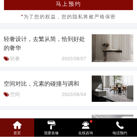
马上预约
为了您的权益，您的隐私将被严格保密
*
轻奢设计，去繁从简，恰到好处
的奢华
轻奢
2023/08/07
空间对比，元素的碰撞与调和
空间
2023/08/04
黑与白，纯粹的色彩与极致对比
色彩
2023/08/03
首页
我要装修
在线咨询
电话预约