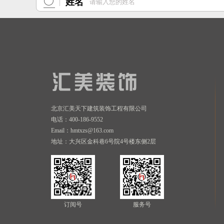
姓名
北京汇美天下建筑装饰工程有限公司
电话：400-186-9552
Email：hmtxzs@163.com
地址：大兴区金科巷6号院4号楼东侧2层
订阅号
服务号