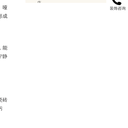
。哑
装饰咨询
形成
，能
宁静
瓷砖
污