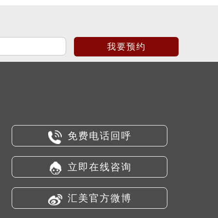
免费电话回呼
立即在线咨询
汇美官方微博