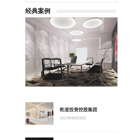
经典案例
乾道投资控股集团
2021年06月30日