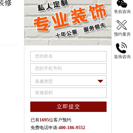
装修
售前咨询
预约量房
装饰咨询
立即提交
1695
已有
位客户预约
400-186-9552
免费电话申请: